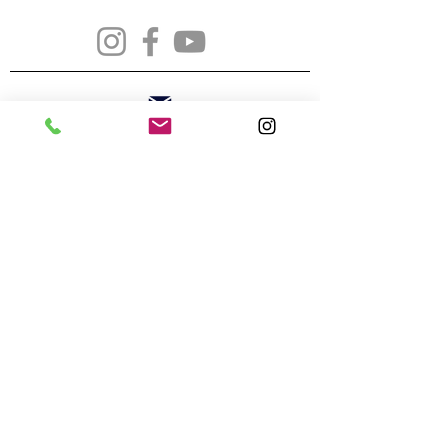
mjcmaisondesuede@gmail.com
02 99 51 61 70
5 rue de suède 35200 Rennes
Heures d'ouverture
Lun. - Ven.